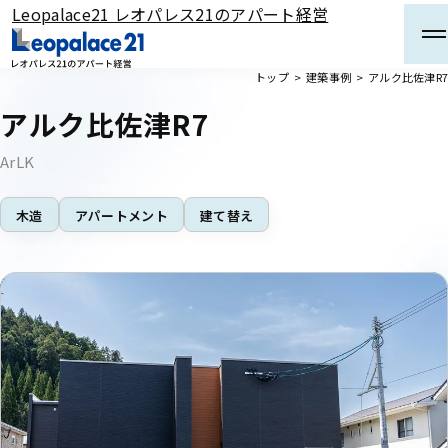
Leopalace21 レオパレス21のアパート経営
メインコンテンツまでスキップする
トップ
建築事例
アルク比佐津R7
アルク比佐津R7
ArLK
木造
アパートメント
建て替え