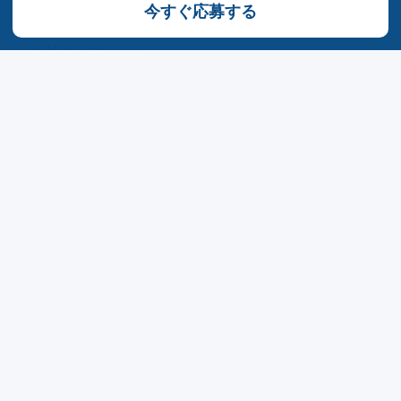
今すぐ応募する
会社名（フリガナ）
郵便番号
都道府県
市区町村